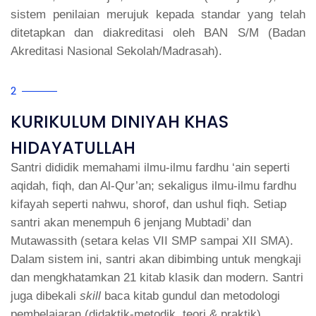
sistem penilaian merujuk kepada standar yang telah
ditetapkan dan diakreditasi oleh BAN S/M (Badan
Akreditasi Nasional Sekolah/Madrasah).
2
KURIKULUM DINIYAH KHAS
HIDAYATULLAH
Santri dididik memahami ilmu-ilmu fardhu ‘ain seperti
aqidah, fiqh, dan Al-Qur’an; sekaligus ilmu-ilmu fardhu
kifayah seperti nahwu, shorof, dan ushul fiqh. Setiap
santri akan menempuh 6 jenjang Mubtadi’ dan
Mutawassith (setara kelas VII SMP sampai XII SMA).
Dalam sistem ini, santri akan dibimbing untuk mengkaji
dan mengkhatamkan 21 kitab klasik dan modern.
Santri
juga dibekali
skill
baca kitab gundul dan metodologi
pembelajaran (didaktik-metodik, teori & praktik).