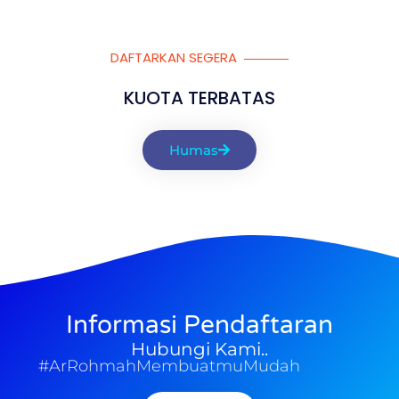
DAFTARKAN SEGERA
KUOTA TERBATAS
Humas
Informasi Pendaftaran
Hubungi Kami..
#ArRohmahMembuatmuMudah