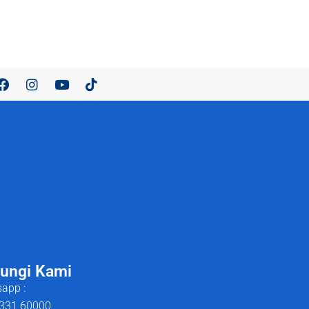
ungi Kami
app :
331 60000