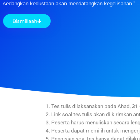
sedangkan kedustaan akan mendatangkan kegelisahan.” – 
Bismillaah
Tes tulis dilaksanakan pada Ahad,
31 
Link soal tes tulis akan di kirimkan a
Peserta harus menuliskan secara lengk
Peserta dapat memilih untuk mengerj
Pengisian soal tes hanya dapat dilak