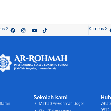
us 2
Kampus 3
Sekolah kami
Hub
ftaran
Ma'had Ar-Rohmah Bogor
Whats
0812 