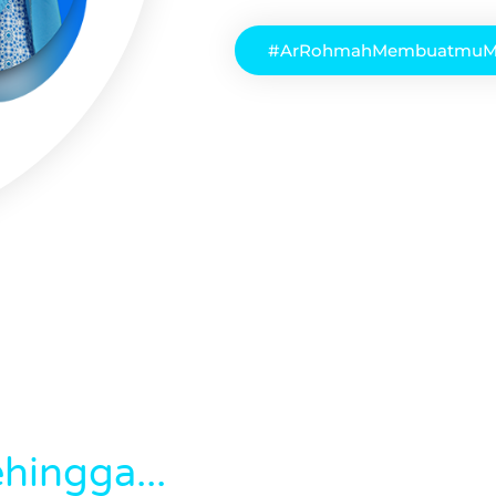
#ArRohmahMembuatmuM
hingga...