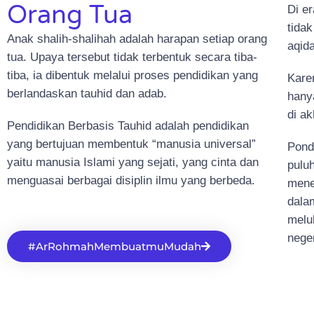
Orang Tua
Di er
tida
Anak shalih-shalihah adalah harapan setiap orang
aqid
tua. Upaya tersebut tidak terbentuk secara tiba-
tiba, ia dibentuk melalui proses pendidikan yang
Kare
berlandaskan tauhid dan adab.
hanya
di ak
Pendidikan Berbasis Tauhid adalah pendidikan
yang bertujuan membentuk “manusia universal”
Pond
yaitu manusia Islami yang sejati, yang cinta dan
pulu
menguasai berbagai disiplin ilmu yang berbeda.
mene
dalam
melul
nege
#ArRohmahMembuatmuMudah