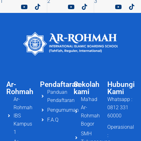
1
2
3
Ar-
Pendaftaran
Sekolah
Hubungi
Rohmah
kami
Kami
Panduan
Ar-
Ma'had
Whatsapp :
Pendaftaran
Rohmah
Ar-
0812 331
Pengumuman
IBS
Rohmah
60000
F.A.Q
Kampus
Bogor
Operasional
1
SMH
: