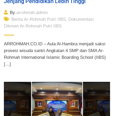
Jenjang Pendidikan Lebih Tinggi
By
arrohmah.admin
Berita Ar-Rohmah Putri IIBS
,
Dokumentasi
Dikmen Ar-Rohmah Putri IIBS
ARROHMAH.CO.ID – Aula Al-Hambra menjadi saksi
prosesi wisuda santri Angkatan 4 SMP dan SMA Ar-
Rohmah International Islamic Boarding School (IIBS)
[…]