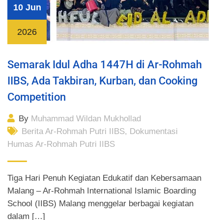
10 Jun
2026
Semarak Idul Adha 1447H di Ar-Rohmah
IIBS, Ada Takbiran, Kurban, dan Cooking
Competition
By
Muhammad Wildan Mukhollad
Berita Ar-Rohmah Putri IIBS
,
Dokumentasi
Humas Ar-Rohmah Putri IIBS
Tiga Hari Penuh Kegiatan Edukatif dan Kebersamaan
Malang – Ar-Rohmah International Islamic Boarding
School (IIBS) Malang menggelar berbagai kegiatan
dalam […]