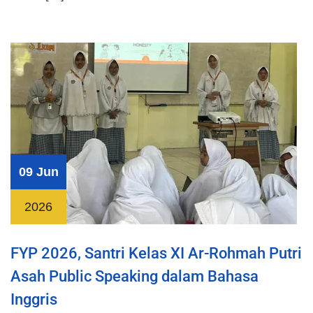
09 Jun
2026
FYP 2026, Santri Kelas XI Ar-Rohmah Putri
Asah Public Speaking dalam Bahasa
Inggris