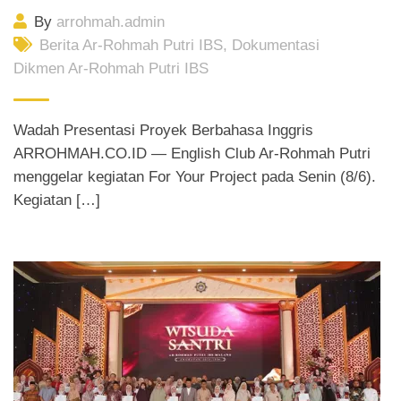
By
arrohmah.admin
Berita Ar-Rohmah Putri IBS
,
Dokumentasi
Dikmen Ar-Rohmah Putri IBS
Wadah Presentasi Proyek Berbahasa Inggris
ARROHMAH.CO.ID — English Club Ar-Rohmah Putri
menggelar kegiatan For Your Project pada Senin (8/6).
Kegiatan […]