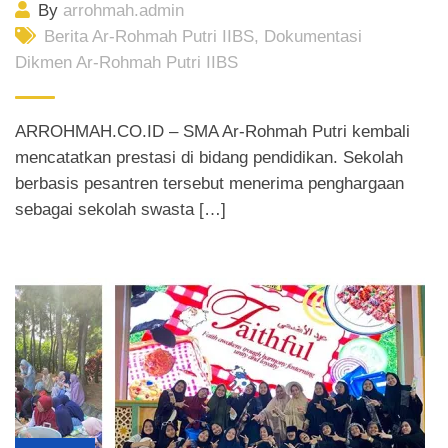
By
arrohmah.admin
Berita Ar-Rohmah Putri IIBS
,
Dokumentasi
Dikmen Ar-Rohmah Putri IIBS
ARROHMAH.CO.ID – SMA Ar-Rohmah Putri kembali
mencatatkan prestasi di bidang pendidikan. Sekolah
berbasis pesantren tersebut menerima penghargaan
sebagai sekolah swasta […]