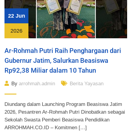
22 Jun
2026
Ar-Rohmah Putri Raih Penghargaan dari
Gubernur Jatim, Salurkan Beasiswa
Rp92,38 Miliar dalam 10 Tahun
By
arrohmah.admin
Berita Yayasan
Diundang dalam Launching Program Beasiswa Jatim
2026, Pesantren Ar-Rohmah Putri Dinobatkan sebagai
Sekolah Swasta Pemberi Beasiswa Pendidikan
ARROHMAH.CO.ID – Komitmen […]