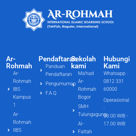
Ar-
Pendaftaran
Sekolah
Hubungi
Rohmah
kami
Kami
Panduan
Ar-
Ma'had
Whatsapp :
Pendaftaran
Rohmah
Ar-
0812 331
Pengumuman
IBS
Rohmah
60000
F.A.Q
Kampus
Bogor
Operasional
1
SMH
:
Ar-
Tulungagung
08.00 WIB -
Rohmah
Al-
17.00 WIB
IIBS
Fattah