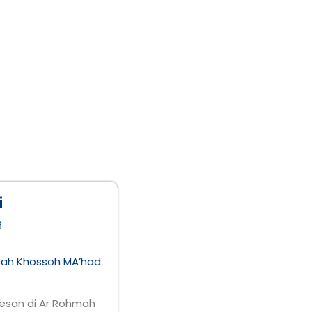
i
3
sah Khossoh MA’had
esan di Ar Rohmah