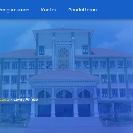
Pengumuman
Kontak
Pendaftaran
us 2
-
Lawry Annisa