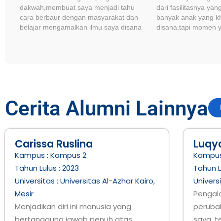
dakwah,membuat saya menjadi tahu
dari fasilitasnya ya
cara berbaur dengan masyarakat dan
banyak anak yang k
belajar mengamalkan ilmu saya disana
disana,tapi momen y
berkesan adalah te
selalu menemani dar
sampai tidur lagi.
Cerita Alumni Lainnya
Carissa Ruslina
Luqy
Kampus :
Kampus 2
Kampus
Tahun Lulus :
2023
Tahun L
Universitas :
Universitas Al-Azhar Kairo,
Univers
Mesir
Pengal
Menjadikan diri ini manusia yang
perubah
bertanggung jawab penuh atas
saya, 