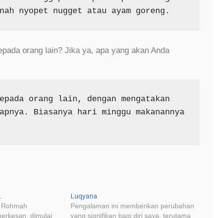
nah nyopet nugget atau ayam goreng.
ada orang lain? Jika ya, apa yang akan Anda
epada orang lain, dengan mengatakan 
apnya. Biasanya hari minggu makanannya 
.
Luqyana
r Rohmah
Pengalaman ini memberikan perubahan
erkesan, dimulai
yang signifikan bagi diri saya, terutama