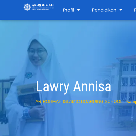
Profil
Pendidikan
Lawry Annisa
AR-ROHMAH ISLAMIC BOARDING SCHOOL
-
Kamp