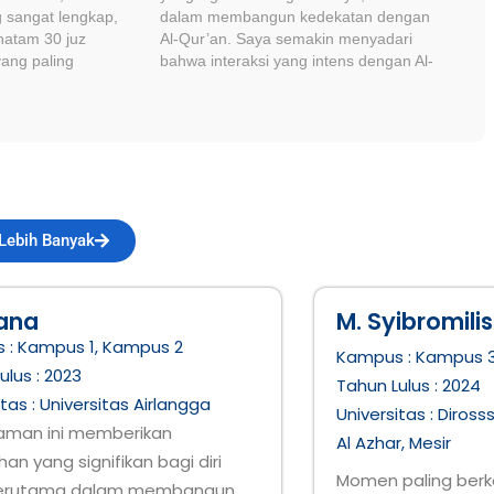
ng sangat lengkap,
dalam membangun kedekatan dengan
hatam 30 juz
Al-Qur’an. Saya semakin menyadari
ang paling
bahwa interaksi yang intens dengan Al-
man teman yang
Qur’an akan mempermudah berbagai
i bangun tidur
aspek kehidupan
Lebih Banyak
ana
M. Syibromilis
 :
Kampus 1
,
Kampus 2
Kampus :
Kampus 
ulus :
2023
Tahun Lulus :
2024
itas :
Universitas Airlangga
Universitas :
Diross
aman ini memberikan
Al Azhar, Mesir
an yang signifikan bagi diri
Momen paling berk
terutama dalam membangun