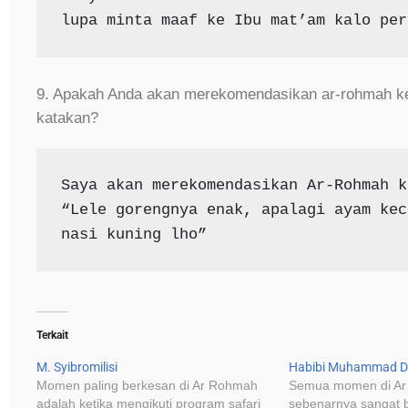
lupa minta maaf ke Ibu mat’am kalo per
9. Apakah Anda akan merekomendasikan ar-rohmah kep
katakan?
Saya akan merekomendasikan Ar-Rohmah k
“Lele gorengnya enak, apalagi ayam kec
nasi kuning lho”
Terkait
M. Syibromilisi
Habibi Muhammad D
Momen paling berkesan di Ar Rohmah
Semua momen di A
adalah ketika mengikuti program safari
sebenarnya sangat b