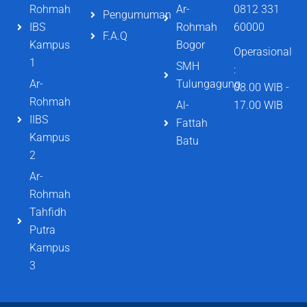
Rohmah
Ar-
0812 331
Pengumuman
IBS
Rohmah
60000
F.A.Q
Kampus
Bogor
Operasional
1
SMH
:
Ar-
Tulungagung
08.00 WIB -
Rohmah
Al-
17.00 WIB
IIBS
Fattah
Kampus
Batu
2
Ar-
Rohmah
Tahfidh
Putra
Kampus
3