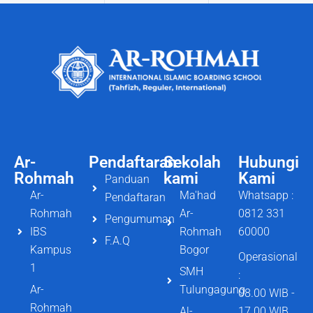
Ar-
Pendaftaran
Sekolah
Hubungi
Rohmah
kami
Kami
Panduan
Ar-
Ma'had
Whatsapp :
Pendaftaran
Rohmah
Ar-
0812 331
Pengumuman
IBS
Rohmah
60000
F.A.Q
Kampus
Bogor
Operasional
1
SMH
:
Ar-
Tulungagung
08.00 WIB -
Rohmah
Al-
17.00 WIB