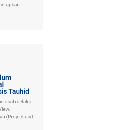
enerapkan
ulum
al
is Tauhid
sional melalui
View.
ah (Project and