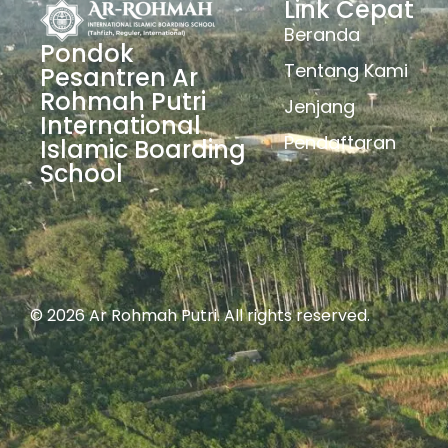
Link Cepat
Beranda
Pondok
Tentang Kami
Pesantren Ar
Rohmah Putri
Jenjang
International
Pendaftaran
Islamic Boarding
School
© 2026 Ar Rohmah Putri. All rights reserved.