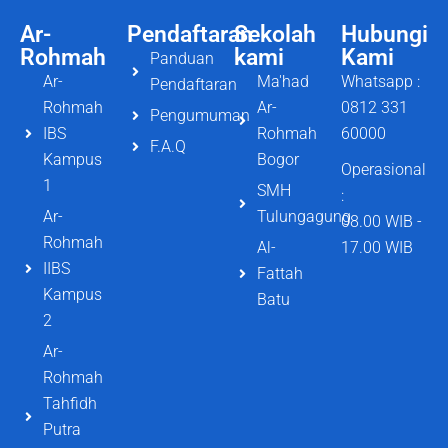
Ar-
Pendaftaran
Sekolah
Hubungi
Rohmah
kami
Kami
Panduan
Ar-
Ma'had
Whatsapp :
Pendaftaran
Rohmah
Ar-
0812 331
Pengumuman
IBS
Rohmah
60000
F.A.Q
Kampus
Bogor
Operasional
1
SMH
:
Ar-
Tulungagung
08.00 WIB -
Rohmah
Al-
17.00 WIB
IIBS
Fattah
Kampus
Batu
2
Ar-
Rohmah
Tahfidh
Putra