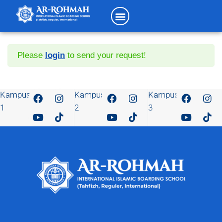
Please
login
to send your request!
Kampus
Kampus
Kampus
1
2
3