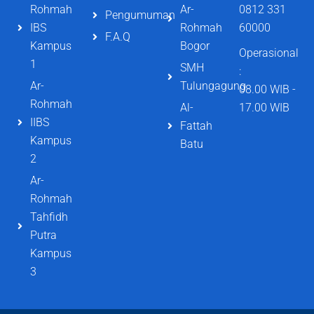
Rohmah
Ar-
0812 331
Pengumuman
IBS
Rohmah
60000
F.A.Q
Kampus
Bogor
Operasional
1
SMH
:
Ar-
Tulungagung
08.00 WIB -
Rohmah
Al-
17.00 WIB
IIBS
Fattah
Kampus
Batu
2
Ar-
Rohmah
Tahfidh
Putra
Kampus
3