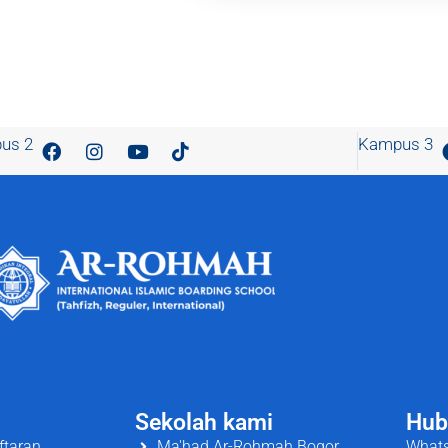
us 2
Kampus 3
Sekolah kami
Hub
ftaran
Ma'had Ar-Rohmah Bogor
Whats