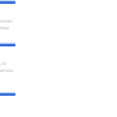
esaikan
lesai
 0)
 Bahasa