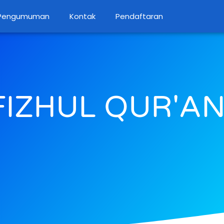
Pengumuman
Kontak
Pendaftaran
FIZHUL QUR'A