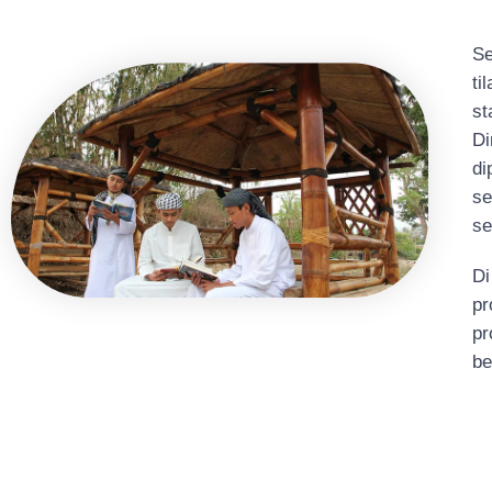
Se
ti
st
Di
di
se
se
Di
pr
pr
be