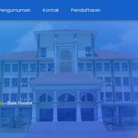
Pengumuman
Kontak
Pendaftaran
ts
-
Balik Pondok