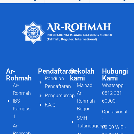
Ar-
Pendaftaran
Sekolah
Hubungi
Rohmah
kami
Kami
Panduan
Ar-
Ma'had
Whatsapp :
Pendaftaran
Rohmah
Ar-
0812 331
Pengumuman
IBS
Rohmah
60000
F.A.Q
Kampus
Bogor
Operasional
1
SMH
:
Ar-
Tulungagung
08.00 WIB -
Rohmah