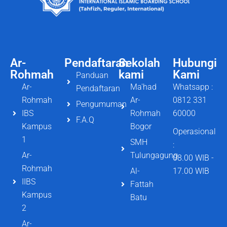
Ar-
Pendaftaran
Sekolah
Hubungi
Rohmah
kami
Kami
Panduan
Ar-
Ma'had
Whatsapp :
Pendaftaran
Rohmah
Ar-
0812 331
Pengumuman
IBS
Rohmah
60000
F.A.Q
Kampus
Bogor
Operasional
1
SMH
:
Ar-
Tulungagung
08.00 WIB -
Rohmah
Al-
17.00 WIB
IIBS
Fattah
Kampus
Batu
2
Ar-