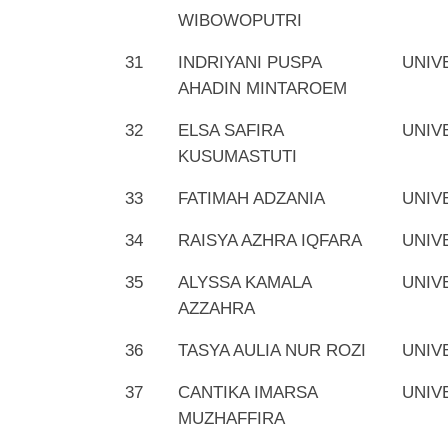
WIBOWOPUTRI
31
INDRIYANI PUSPA
UNIV
AHADIN MINTAROEM
32
ELSA SAFIRA
UNIV
KUSUMASTUTI
33
FATIMAH ADZANIA
UNIV
34
RAISYA AZHRA IQFARA
UNIV
35
ALYSSA KAMALA
UNIV
AZZAHRA
36
TASYA AULIA NUR ROZI
UNIV
37
CANTIKA IMARSA
UNIV
MUZHAFFIRA