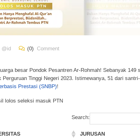
d @id
(0)
Comment
eluarga besar Pondok Pesantren Ar-Rohmah! Sebanyak 149 s
k Perguruan Tinggi Negeri 2023. Istimewanya, 51 dari santri-
erbasis Prestasi (SNBP)
!
sil lolos seleksi masuk PTN
Search:
ERSITAS
JURUSAN