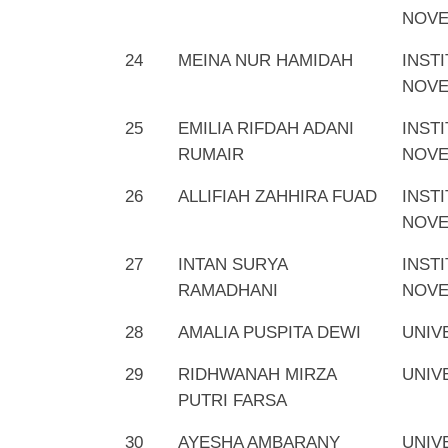
NOV
24
MEINA NUR HAMIDAH
INST
NOV
25
EMILIA RIFDAH ADANI
INST
RUMAIR
NOV
26
ALLIFIAH ZAHHIRA FUAD
INST
NOV
27
INTAN SURYA
INST
RAMADHANI
NOV
28
AMALIA PUSPITA DEWI
UNIV
29
RIDHWANAH MIRZA
UNIV
PUTRI FARSA
30
AYESHA AMBARANY
UNIV