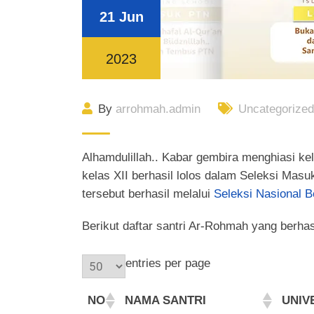
21 Jun
2023
By
arrohmah.admin
Uncategorize
Alhamdulillah.. Kabar gembira menghiasi k
kelas XII berhasil lolos dalam Seleksi Masu
tersebut berhasil melalui
Seleksi Nasional B
Berikut daftar santri Ar-Rohmah yang berha
entries per page
NO
NAMA SANTRI
UNIV