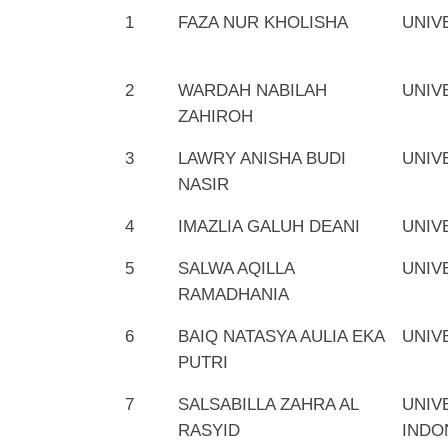
1
FAZA NUR KHOLISHA
UNIV
2
WARDAH NABILAH
UNIV
ZAHIROH
3
LAWRY ANISHA BUDI
UNIV
NASIR
4
IMAZLIA GALUH DEANI
UNIV
5
SALWA AQILLA
UNIV
RAMADHANIA
6
BAIQ NATASYA AULIA EKA
UNIV
PUTRI
7
SALSABILLA ZAHRA AL
UNIV
RASYID
INDO