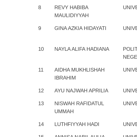
8
REVY HABIBA
UNIV
MAULIDIYYAH
9
GINA AZKIA HIDAYATI
UNIV
10
NAYLA ALIFA HADIANA
POLI
NEGE
11
AIDHA MUKHLISHAH
UNIV
IBRAHIM
12
AYU NAJWAH APRILIA
UNIV
13
NISWAH RAFIDATUL
UNIV
UMMAH
14
LUTHFIYYAH HADI
UNIV