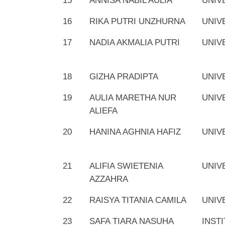
15
ANNISA NABIL AULIA
UNIV
16
RIKA PUTRI UNZHURNA
UNIV
17
NADIA AKMALIA PUTRI
UNIV
18
GIZHA PRADIPTA
UNIV
19
AULIA MARETHA NUR
UNIV
ALIEFA
20
HANINA AGHNIA HAFIZ
UNIV
21
ALIFIA SWIETENIA
UNIV
AZZAHRA
22
RAISYA TITANIA CAMILA
UNIV
23
SAFA TIARA NASUHA
INST