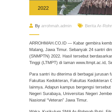
2022
By
arrohmah.admin
Berita Ar-Roh
ARROHMAH.CO.ID — Kabar gembira kembali 
Malang, Jawa Timur. Sebanyak 24 santri din
(SNMPTN) 2022. Hasil tersebut berdasarka
Tinggi (LTMPT) di laman www.ltmpt.ac.id, Se
Para santri itu diterima di berbagai jurusan 
Fakultas Kedokteran, Fakultas Kedokteran G
lainnya. Adapun kampus bergengsi tersebut s
Negeri Surabaya, Universitas Negeri Jemb
Nasional “Veteran” Jawa Timur.
Waka. Kurikulum SMA Ar-Rohmah Putri, Fik