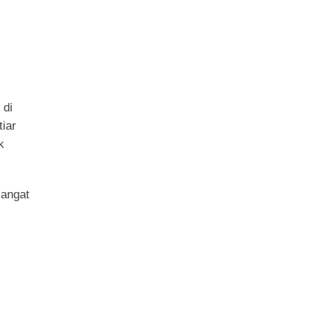
 di
iar
k
mangat