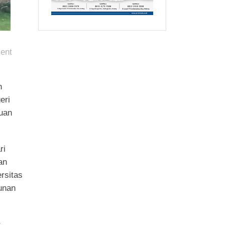
ent
h
eri
uan
ri
an
rsitas
unan
s