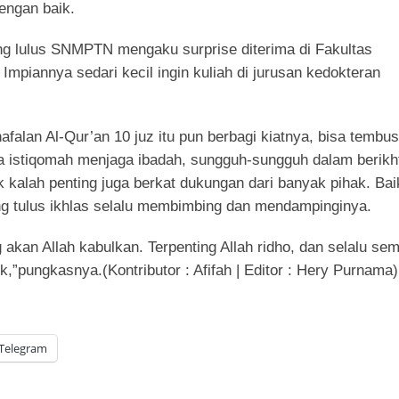
engan baik.
ang lulus SNMPTN mengaku surprise diterima di Fakultas
Impiannya sedari kecil ingin kuliah di jurusan kedokteran
afalan Al-Qur’an 10 juz itu pun berbagi kiatnya, bisa tembus
sa istiqomah menjaga ibadah, sungguh-sungguh dalam berikht
ak kalah penting juga berkat dukungan dari banyak pihak. Bai
g tulus ikhlas selalu membimbing dan mendampinginya.
 akan Allah kabulkan. Terpenting Allah ridho, dan selalu se
ik,”pungkasnya.(Kontributor : Afifah | Editor : Hery Purnama)
Telegram