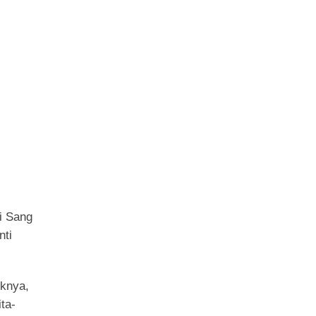
i Sang
nti
iknya,
ta-