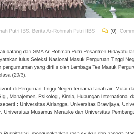
mah Putri IBS
,
Berita Ar-Rohmah Putri IIBS
(0)
Comm
datang dari SMA Ar-Rohmah Putri Pesantren Hidayatulla
yatakan lulus Seleksi Nasional Masuk Perguruan Tinggi Neg
n pengumuman yang dirilis oleh Lembaga Tes Masuk Pergur
lasa (29/3).
favorit di Perguruan Tinggi Negeri ternama tanah air. Mulai da
igi, Manajemen, Psikologi, Kimia, Hubungan International d
eperti : Universitas Airlangga, Universitas Brawijaya, Unive
er, Universitas Musamus Merauke dan Universitas Pembang
a Puspitasari, mengungkapkan rasa syukur dan bangga ata