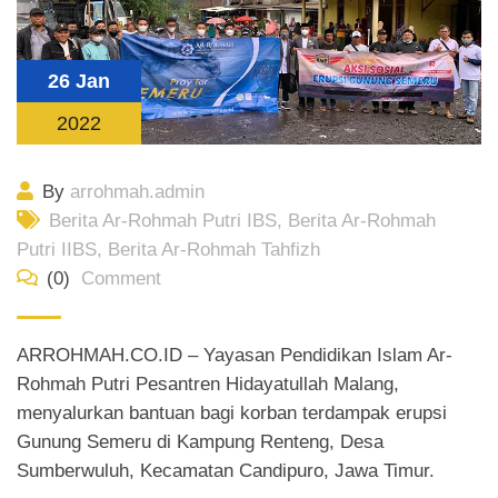
26 Jan
2022
By
arrohmah.admin
Berita Ar-Rohmah Putri IBS
,
Berita Ar-Rohmah
Putri IIBS
,
Berita Ar-Rohmah Tahfizh
(0)
Comment
ARROHMAH.CO.ID – Yayasan Pendidikan Islam Ar-
Rohmah Putri Pesantren Hidayatullah Malang,
menyalurkan bantuan bagi korban terdampak erupsi
Gunung Semeru di Kampung Renteng, Desa
Sumberwuluh, Kecamatan Candipuro, Jawa Timur.