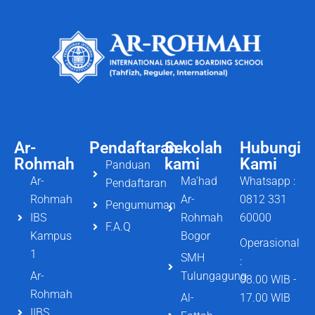
Ar-
Pendaftaran
Sekolah
Hubungi
Rohmah
kami
Kami
Panduan
Ar-
Ma'had
Whatsapp :
Pendaftaran
Rohmah
Ar-
0812 331
Pengumuman
IBS
Rohmah
60000
F.A.Q
Kampus
Bogor
Operasional
1
SMH
:
Ar-
Tulungagung
08.00 WIB -
Rohmah
Al-
17.00 WIB
IIBS