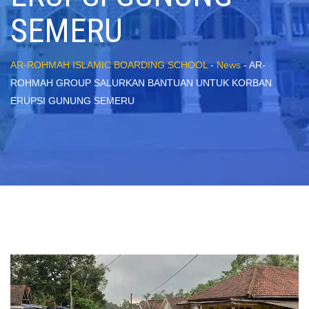
SEMERU
AR-ROHMAH ISLAMIC BOARDING SCHOOL
-
News
-
AR-
ROHMAH GROUP SALURKAN BANTUAN UNTUK KORBAN
ERUPSI GUNUNG SEMERU