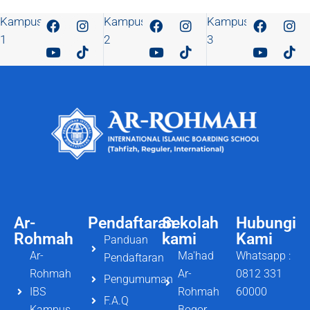
Kampus
Kampus
Kampus
1
2
3
Ar-
Pendaftaran
Sekolah
Hubungi
Rohmah
kami
Kami
Panduan
Ar-
Ma'had
Whatsapp :
Pendaftaran
Rohmah
Ar-
0812 331
Pengumuman
IBS
Rohmah
60000
F.A.Q
Kampus
Bogor