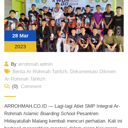
28 Mar
2023
By
arrohmah.admin
Berita Ar-Rohmah Tahfizh
,
Dokumentasi Dikmen
Ar-Rohmah Tahfizh
(0)
Comment
ARROHMAH.CO.ID — Lagi-lagi Atlet SMP Integral Ar-
Rohmah
Islamic Boarding School
Pesantren
Hidayatullah Malang kembali mencuri perhatian. Kali ini