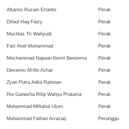
Altamis Ruzain Ertanto
Perak
Difaul Haq Faizy
Perak
Muchlas Tri Wahyudi
Perak
Faiz Axel Muhammad
Perak
Mochammad Najwan Kevin Benzema
Perak
Devanno Afrillo Azhar
Perak
Zyan Putra Adila Rahman
Perak
Rio Ganezha Rifqi Wahyu Pratama
Perak
Muhammad Miftahul Ulum
Perak
Muhammad Fathan Arrazaq
Perunggu