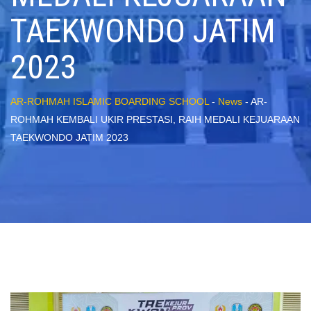
TAEKWONDO JATIM
2023
AR-ROHMAH ISLAMIC BOARDING SCHOOL
-
News
-
AR-
ROHMAH KEMBALI UKIR PRESTASI, RAIH MEDALI KEJUARAAN
TAEKWONDO JATIM 2023