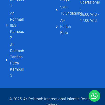
Operasional
1
SMH
:
Ar-
Tulungagung
08.00 WIB -
Rohmah
Al-
17.00 WIB
IIBS
Fattah
Kampus
Batu
2
Ar-
Rohmah
Tahfidh
Putra
Kampus
3
© 2025, Ar-Rohmah International Islamic Boarding
School