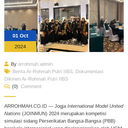
01 Oct
2024
By
arrohmah.admin
Berita Ar-Rohmah Putri IIBS
,
Dokumentasi
Dikmen Ar-Rohmah Putri IIBS
(0)
Comment
ARROHMAH.CO.ID — Jogja
International Model United
Nations
(JOINMUN) 2024 merupakan kompetisi
simulasi sidang Perserikatan Bangsa-Bangsa (PBB)