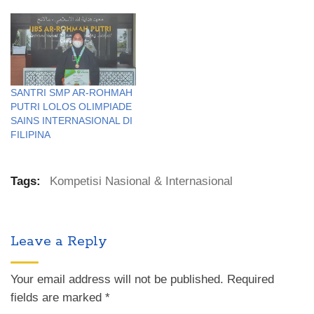
prestasi di dunia
internasional. Kali ini
kontingen yang dikirim pada
ajang Insan Junior
Researcher International
Conference (iJURECON)
2021 di Malaysia berhasil
SANTRI SMP AR-ROHMAH
membawa pulang prestasi,
PUTRI LOLOS OLIMPIADE
Selasa (19/10). Sebanyak
SAINS INTERNASIONAL DI
dua penelitian yang
FILIPINA
dilakukan oleh tujuh
santri berhasil
dipublikasikan di Journal…
Tags:
Kompetisi Nasional & Internasional
Leave a Reply
Your email address will not be published.
Required
fields are marked
*