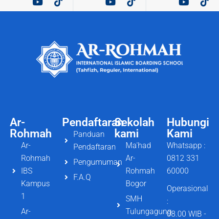
Ar-
Pendaftaran
Sekolah
Hubungi
Rohmah
kami
Kami
Panduan
Ar-
Ma'had
Whatsapp :
Pendaftaran
Rohmah
Ar-
0812 331
Pengumuman
IBS
Rohmah
60000
F.A.Q
Kampus
Bogor
Operasional
1
SMH
:
Ar-
Tulungagung
08.00 WIB -