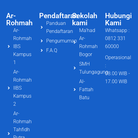
Ar-
Pendaftaran
Sekolah
Hubungi
Rohmah
kami
Kami
Panduan
Ar-
Ma'had
Whatsapp :
Pendaftaran
Rohmah
Ar-
0812 331
Pengumuman
IBS
Rohmah
60000
F.A.Q
Kampus
Bogor
Operasional
1
SMH
:
Ar-
Tulungagung
08.00 WIB -
Rohmah
Al-
17.00 WIB
IIBS
Fattah
Kampus
Batu
2
Ar-
Rohmah
Tahfidh
Putra