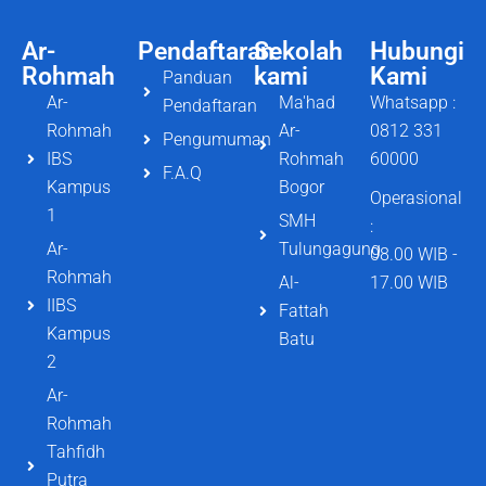
Ar-
Pendaftaran
Sekolah
Hubungi
Rohmah
kami
Kami
Panduan
Ar-
Ma'had
Whatsapp :
Pendaftaran
Rohmah
Ar-
0812 331
Pengumuman
IBS
Rohmah
60000
F.A.Q
Kampus
Bogor
Operasional
1
SMH
:
Ar-
Tulungagung
08.00 WIB -
Rohmah
Al-
17.00 WIB
IIBS
Fattah
Kampus
Batu
2
Ar-
Rohmah
Tahfidh
Putra