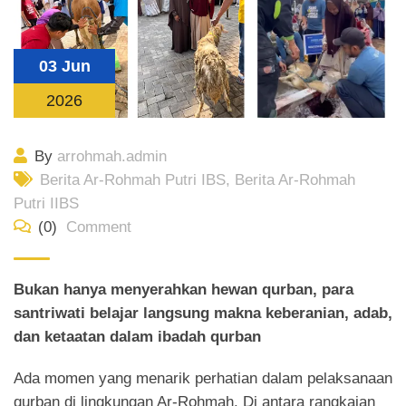
03 Jun
2026
By
arrohmah.admin
Berita Ar-Rohmah Putri IBS
,
Berita Ar-Rohmah
Putri IIBS
(0)
Comment
Bukan hanya menyerahkan hewan qurban, para
santriwati belajar langsung makna keberanian, adab,
dan ketaatan dalam ibadah qurban
Ada momen yang menarik perhatian dalam pelaksanaan
qurban di lingkungan Ar-Rohmah. Di antara rangkaian