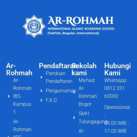
Ar-
Pendaftaran
Sekolah
Hubungi
Rohmah
kami
Kami
Panduan
Ar-
Ma'had
Whatsapp :
Pendaftaran
Rohmah
Ar-
0812 331
Pengumuman
IBS
Rohmah
60000
F.A.Q
Kampus
Bogor
Operasional
1
SMH
:
Ar-
Tulungagung
08.00 WIB -
Rohmah
Al-
17.00 WIB