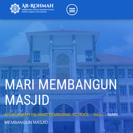
MARI MEMBANGUN
MASJID
AR-ROHMAH ISLAMIC BOARDING SCHOOL
-
News
-
MARI
MEMBANGUN MASJID