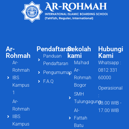
Ar-
Pendaftaran
Sekolah
Hubungi
Rohmah
kami
Kami
Panduan
Ar-
Ma'had
Whatsapp :
Pendaftaran
Rohmah
Ar-
0812 331
Pengumuman
IBS
Rohmah
60000
F.A.Q
Kampus
Bogor
Operasional
1
SMH
:
Ar-
Tulungagung
08.00 WIB -
Rohmah
Al-
17.00 WIB
IIBS
Fattah
Kampus
Batu