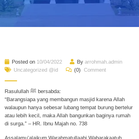
Posted on
10/04/2022
By
arrohmah.admin
Uncategorized @id
(0)
Comment
Rasulullah ﷺ bersabda:
“Barangsiapa yang membangun masjid karena Allah
walaupun hanya sebesar lubang tempat burung bertelur
atau lebih kecil, maka Allah bangunkan baginya rumah
di surga.” – HR. Ibnu Majah no. 738
Assalamu’alaikum Warahmatullaahi Wabarakaatuh