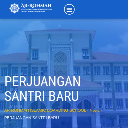
PERJUANGAN
SANTRI BARU
AR-ROHMAH ISLAMIC BOARDING SCHOOL
-
News
-
PERJUANGAN SANTRI BARU