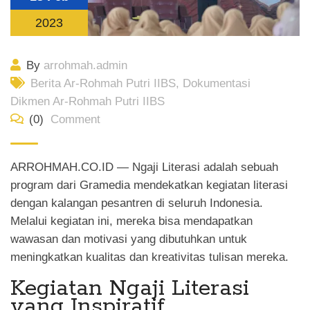
2023
By
arrohmah.admin
Berita Ar-Rohmah Putri IIBS
,
Dokumentasi
Dikmen Ar-Rohmah Putri IIBS
(0)
Comment
ARROHMAH.CO.ID — Ngaji Literasi adalah sebuah
program dari Gramedia mendekatkan kegiatan literasi
dengan kalangan pesantren di seluruh Indonesia.
Melalui kegiatan ini, mereka bisa mendapatkan
wawasan dan motivasi yang dibutuhkan untuk
meningkatkan kualitas dan kreativitas tulisan mereka.
Kegiatan Ngaji Literasi
yang Inspiratif