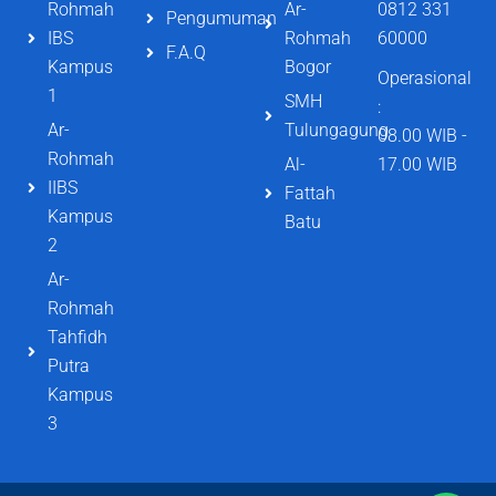
Rohmah
Ar-
0812 331
Pengumuman
IBS
Rohmah
60000
F.A.Q
Kampus
Bogor
Operasional
1
SMH
:
Ar-
Tulungagung
08.00 WIB -
Rohmah
Al-
17.00 WIB
IIBS
Fattah
Kampus
Batu
2
Ar-
Rohmah
Tahfidh
Putra
Kampus
3