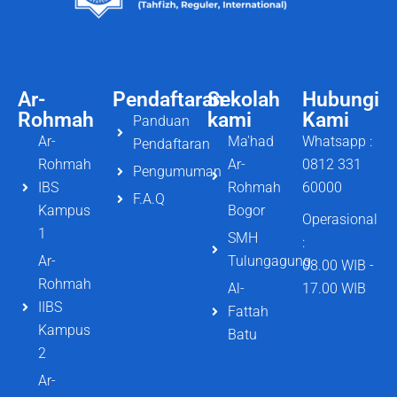
Ar-
Pendaftaran
Sekolah
Hubungi
Rohmah
kami
Kami
Panduan
Ar-
Ma'had
Whatsapp :
Pendaftaran
Rohmah
Ar-
0812 331
Pengumuman
IBS
Rohmah
60000
F.A.Q
Kampus
Bogor
Operasional
1
SMH
:
Ar-
Tulungagung
08.00 WIB -
Rohmah
Al-
17.00 WIB
IIBS
Fattah
Kampus
Batu
2
Ar-