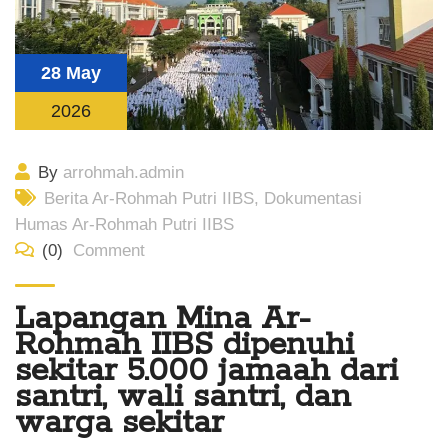
28 May
2026
By
arrohmah.admin
Berita Ar-Rohmah Putri IIBS
,
Dokumentasi
Humas Ar-Rohmah Putri IIBS
(0)
Comment
Lapangan Mina Ar-
Rohmah IIBS dipenuhi
sekitar 5.000 jamaah dari
santri, wali santri, dan
warga sekitar