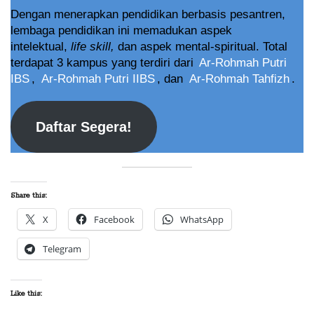
Dengan menerapkan pendidikan berbasis pesantren,
lembaga pendidikan ini memadukan aspek
intelektual,
life skill,
dan aspek mental-spiritual. Total
terdapat 3 kampus yang terdiri dari
Ar-Rohmah Putri
IBS
,
Ar-Rohmah Putri IIBS
, dan
Ar-Rohmah Tahfizh
.
Daftar Segera!
Share this:
X
Facebook
WhatsApp
Telegram
Like this: