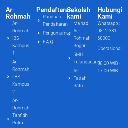
Ar-
Pendaftaran
Sekolah
Hubungi
Rohmah
kami
Kami
Panduan
Ar-
Ma'had
Whatsapp :
Pendaftaran
Rohmah
Ar-
0812 331
Pengumuman
IBS
Rohmah
60000
F.A.Q
Kampus
Bogor
Operasional
1
SMH
:
Ar-
Tulungagung
08.00 WIB -
Rohmah
Al-
17.00 WIB
IIBS
Fattah
Kampus
Batu
2
Ar-
Rohmah
Tahfidh
Putra