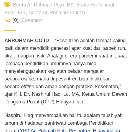
Berita Ar-Rohmah Putri IBS
,
Berita Ar-Rohmah
Putri IIBS
,
Berita Ar-Rohmah Tahfizh
(0)
Comment
ARROHMAH.CO.ID –
“Pesantren adalah tempat paling
baik dalam mendidik generasi agar kuat dari aspek ruh,
akal, maupun fisik. Apalagi di era pandemi saat ini, saat
lembaga pendidikan umumnya hanya bisa
menyelenggarakan kegiatan belajar mengajar
secara
online
, maka di pesantren bisa dilakukan
secara
offline
dan aman dengan protokol kesehatan,”
ujar KH. Dr. Nashirul Haq, Lc, MA, Ketua Umum Dewan
Pengurus Pusat (DPP) Hidayatullah.
Nashirul Haq menyampaikan hal itu adalam taushiyah
umum di hadapan santriwati Lembaga Pendidikan
Islam
(YPI) Ar-Rohmah Putri Pesantren Hidayatullah