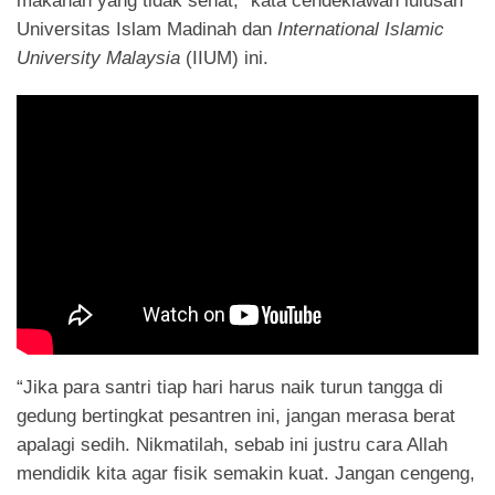
makanan yang tidak sehat,” kata cendekiawan lulusan
Universitas Islam Madinah dan
International Islamic
University Malaysia
(IIUM) ini.
“Jika para santri tiap hari harus naik turun tangga di
gedung bertingkat pesantren ini, jangan merasa berat
apalagi sedih. Nikmatilah, sebab ini justru cara Allah
mendidik kita agar fisik semakin kuat. Jangan cengeng,