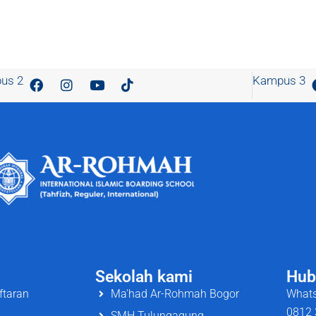
us 2
Kampus 3
Sekolah kami
Hub
ftaran
Ma'had Ar-Rohmah Bogor
Whats
0812 
SMH Tulungagung