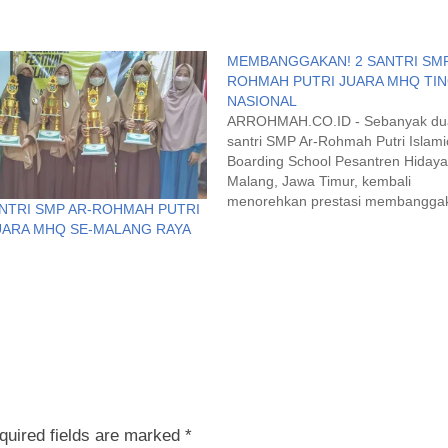
MEMBANGGAKAN! 2 SANTRI SMP
ROHMAH PUTRI JUARA MHQ TI
NASIONAL
ARROHMAH.CO.ID - Sebanyak du
santri SMP Ar-Rohmah Putri Islami
Boarding School Pesantren Hidaya
Malang, Jawa Timur, kembali
menorehkan prestasi membanggak
NTRI SMP AR-ROHMAH PUTRI
kancah masional. Kali ini torehan
UARA MHQ SE-MALANG RAYA
prestasi itu diraih Meisya Neila Fir
Al Jannah, santri kelas IX dan Aisy
Azzahra, santri kelas VII, Kamis (3/
Meisya dan Aisyah, masing-masin
merebut…
quired fields are marked
*