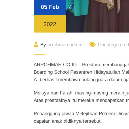
05 Feb
2022
By
arrohmah.admin
Uncategorize
ARROHMAH.CO.ID – Prestasi membanggakan 
Boarding School Pesantren Hidayatullah Mal
A. berhasil membawa pulang juara dalam aja
Meisya dan Farah, masing-masing meraih jua
Atas prestasinya itu mereka mendapatkan t
Penanggung jawab Melejitkan Potensi Dini
capaian anak didiknya tersebut.