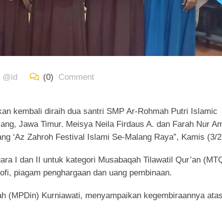
d @id
(0)
Comment
kembali diraih dua santri SMP Ar-Rohmah Putri Islamic
ang, Jawa Timur. Meisya Neila Firdaus A. dan Farah Nur Am
ng ‘Az Zahroh Festival Islami Se-Malang Raya”, Kamis (3/2
ra I dan II untuk kategori Musabaqah Tilawatil Qur’an (MT
rofi, piagam penghargaan dan uang pembinaan.
yah (MPDin) Kurniawati, menyampaikan kegembiraannya ata