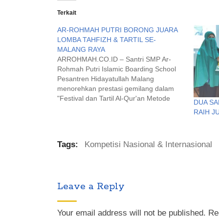
Terkait
AR-ROHMAH PUTRI BORONG JUARA
LOMBA TAHFIZH & TARTIL SE-
MALANG RAYA
ARROHMAH.CO.ID – Santri SMP Ar-
Rohmah Putri Islamic Boarding School
Pesantren Hidayatullah Malang
menorehkan prestasi gemilang dalam
"Festival dan Tartil Al-Qur'an Metode
DUA SA
UMMI Se-Malang Raya". Di kompetisi
RAIH J
yang digelar oleh PDA MOHIBA Malang
itu, Ar-Rohmah Putri berhasil
memborong tujuh juara sekaligus dari
Tags:
Kompetisi Nasional & Internasional
dua kategori, Kamis (27/1). Untuk
kategori tahfidz, santri Ar-Rohmah…
Leave a Reply
Your email address will not be published.
Re