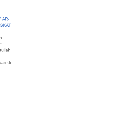
 AR-
NGKAT
a
c
tullah
an di
daus
ah
2).
g