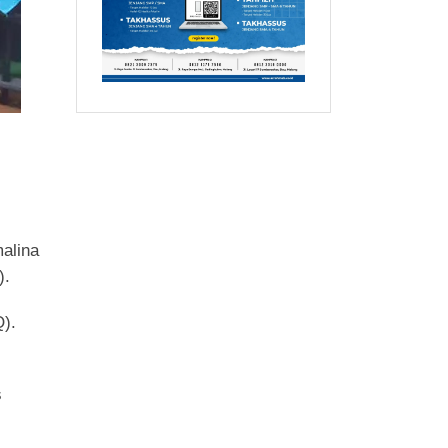
alina
).
Q).
s