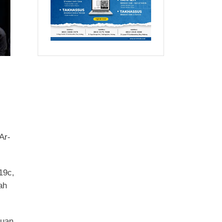
Ar-
19c,
ah
juan