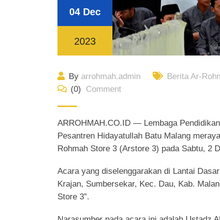
04 Dec
2023
By
arrohmah.admin
Berita Ar-Roh
(0)
Comment
ARROHMAH.CO.ID — Lembaga Pendidikan I
Pesantren Hidayatullah Batu Malang mera
Rohmah Store 3 (Arstore 3) pada Sabtu, 2 
Acara yang diselenggarakan di Lantai Dasar
Krajan, Sumbersekar, Kec. Dau, Kab. Mala
Store 3”.
Narasumber pada acara ini adalah Ustadz A