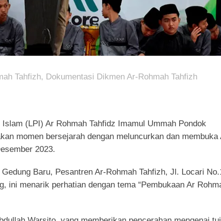
mah Tahfizh
,
Dokumentasi Dikmen Ar-Rohmah Tahfizh
slam (LPI) Ar Rohmah Tahfidz Imamul Ummah Pondok
yakan momen bersejarah dengan meluncurkan dan membuka 
Desember 2023.
 Gedung Baru, Pesantren Ar-Rohmah Tahfizh, Jl. Locari No.
ng, ini menarik perhatian dengan tema “Pembukaan Ar Rohm
bdullah Warsito, yang memberikan pencerahan mengenai tu