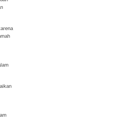
an
karena
ohmah
alam
aikan
lam