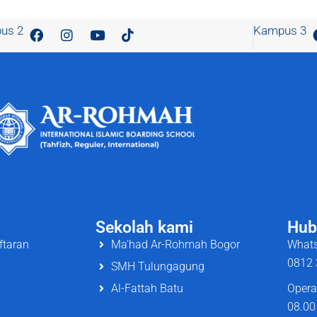
us 2
Kampus 3
Sekolah kami
Hub
ftaran
Ma'had Ar-Rohmah Bogor
Whats
0812 
SMH Tulungagung
Al-Fattah Batu
Opera
08.00