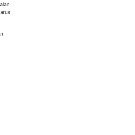
alan
harus
an