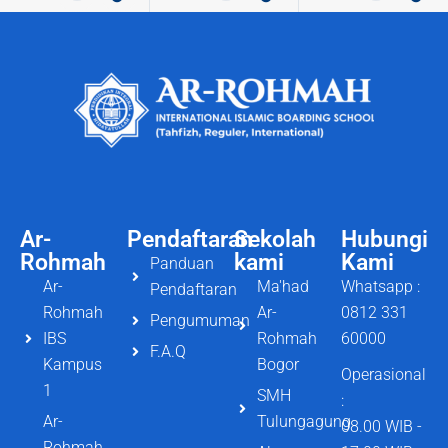
Ar-
Pendaftaran
Sekolah
Hubungi
Rohmah
kami
Kami
Panduan
Ar-
Ma'had
Whatsapp :
Pendaftaran
Rohmah
Ar-
0812 331
Pengumuman
IBS
Rohmah
60000
F.A.Q
Kampus
Bogor
Operasional
1
SMH
:
Ar-
Tulungagung
08.00 WIB -
Rohmah