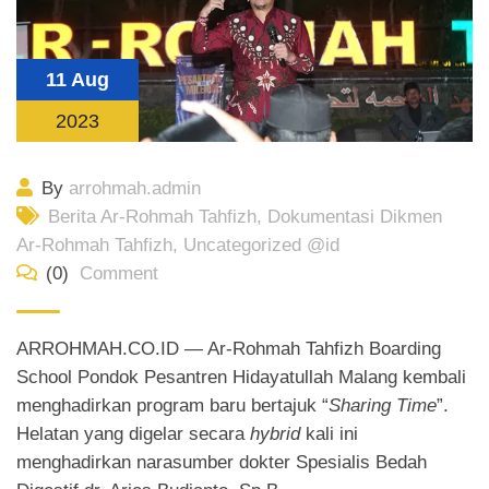
11 Aug
2023
By
arrohmah.admin
Berita Ar-Rohmah Tahfizh
,
Dokumentasi Dikmen
Ar-Rohmah Tahfizh
,
Uncategorized @id
(0)
Comment
ARROHMAH.CO.ID — Ar-Rohmah Tahfizh Boarding
School Pondok Pesantren Hidayatullah Malang kembali
menghadirkan program baru bertajuk “
Sharing Time
”.
Helatan yang digelar secara
hybrid
kali ini
menghadirkan narasumber dokter Spesialis Bedah