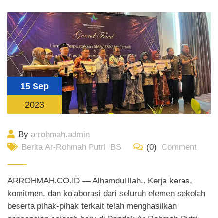
15 Sep
2023
By
arrohmah.admin
Berita Ar-Rohmah Putri IBS
(0)
Comment
ARROHMAH.CO.ID — Alhamdulillah.. Kerja keras,
komitmen, dan kolaborasi dari seluruh elemen sekolah
beserta pihak-pihak terkait telah menghasilkan