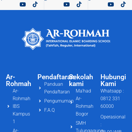
Ar-
Pendaftaran
Sekolah
Hubungi
Rohmah
kami
Kami
Panduan
Ar-
Ma'had
Whatsapp :
Pendaftaran
Rohmah
Ar-
0812 331
Pengumuman
IBS
Rohmah
60000
F.A.Q
Kampus
Bogor
Operasional
1
SMH
:
Ar-
Tulungagung