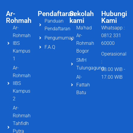
Ar-
Pendaftaran
Sekolah
Hubungi
Rohmah
kami
Kami
Panduan
Ar-
Ma'had
Whatsapp :
Pendaftaran
Rohmah
Ar-
0812 331
Pengumuman
IBS
Rohmah
60000
F.A.Q
Kampus
Bogor
Operasional
1
SMH
:
Ar-
Tulungagung
08.00 WIB -
Rohmah
Al-
17.00 WIB
IIBS
Fattah
Kampus
Batu
2
Ar-
Rohmah
Tahfidh
Putra