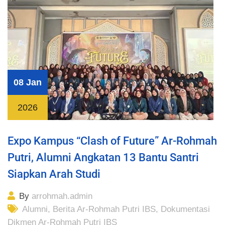
08 Jan
2026
Expo Kampus “Clash of Future” Ar-Rohmah
Putri, Alumni Angkatan 13 Bantu Santri
Siapkan Arah Studi
By
arrohmah.admin
Alumni
,
Berita Ar-Rohmah Putri IBS
,
Dokumentasi
Dikmen Ar-Rohmah Putri IBS