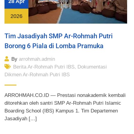
28 Apr
2026
Tim Jasadiyah SMP Ar-Rohmah Putri
Borong 6 Piala di Lomba Pramuka
By
arrohmah.admin
Berita Ar-Rohmah Putri IBS
,
Dokumentasi
Dikmen Ar-Rohmah Putri IBS
ARROHMAH.CO.ID — Prestasi nonakademik kembali
ditorehkan oleh santri SMP Ar-Rohmah Putri Islamic
Boarding School (IBS) Kampus 1. Tim Departemen
Jasadiyah […]