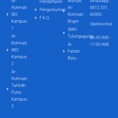
Ar-
Ma'had
Whatsapp :
Pendaftaran
Rohmah
Ar-
0812 331
Pengumuman
IBS
Rohmah
60000
F.A.Q
Kampus
Bogor
Operasional
1
SMH
:
Ar-
Tulungagung
08.00 WIB -
Rohmah
Al-
17.00 WIB
IIBS
Fattah
Kampus
Batu
2
Ar-
Rohmah
Tahfidh
Putra
Kampus
3