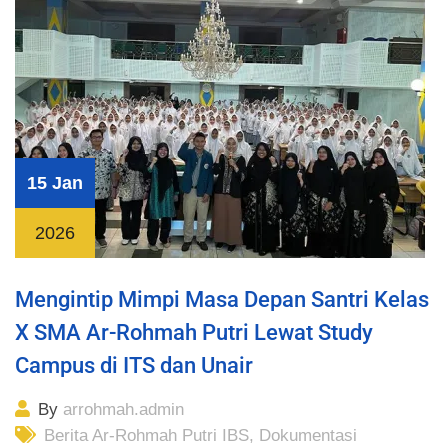
15 Jan
2026
Mengintip Mimpi Masa Depan Santri Kelas
X SMA Ar-Rohmah Putri Lewat Study
Campus di ITS dan Unair
By
arrohmah.admin
Berita Ar-Rohmah Putri IBS
,
Dokumentasi