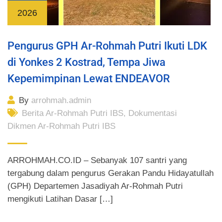
2026
Pengurus GPH Ar-Rohmah Putri Ikuti LDK
di Yonkes 2 Kostrad, Tempa Jiwa
Kepemimpinan Lewat ENDEAVOR
By
arrohmah.admin
Berita Ar-Rohmah Putri IBS
,
Dokumentasi
Dikmen Ar-Rohmah Putri IBS
ARROHMAH.CO.ID – Sebanyak 107 santri yang
tergabung dalam pengurus Gerakan Pandu Hidayatullah
(GPH) Departemen Jasadiyah Ar-Rohmah Putri
mengikuti Latihan Dasar […]