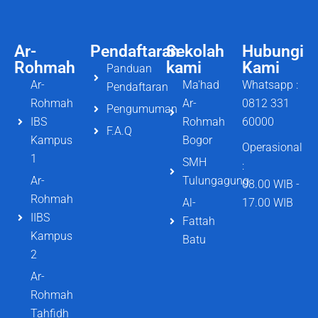
Ar-
Pendaftaran
Sekolah
Hubungi
Rohmah
kami
Kami
Panduan
Ar-
Ma'had
Whatsapp :
Pendaftaran
Rohmah
Ar-
0812 331
Pengumuman
IBS
Rohmah
60000
F.A.Q
Kampus
Bogor
Operasional
1
SMH
:
Ar-
Tulungagung
08.00 WIB -
Rohmah
Al-
17.00 WIB
IIBS
Fattah
Kampus
Batu
2
Ar-
Rohmah
Tahfidh