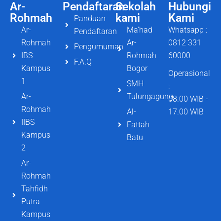
Ar-
Pendaftaran
Sekolah
Hubungi
Rohmah
kami
Kami
Panduan
Ar-
Ma'had
Whatsapp :
Pendaftaran
Rohmah
Ar-
0812 331
Pengumuman
IBS
Rohmah
60000
F.A.Q
Kampus
Bogor
Operasional
1
SMH
:
Ar-
Tulungagung
08.00 WIB -
Rohmah
Al-
17.00 WIB
IIBS
Fattah
Kampus
Batu
2
Ar-
Rohmah
Tahfidh
Putra
Kampus