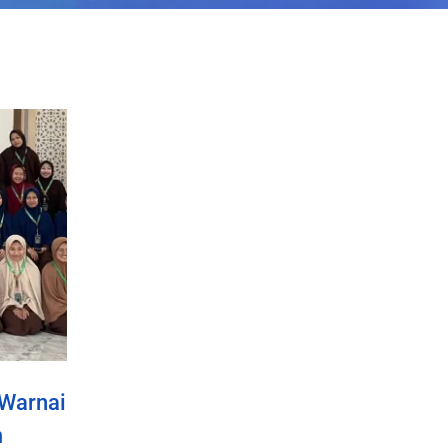
 Warnai
m