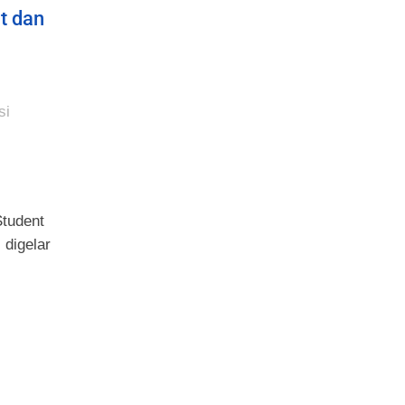
t dan
si
Student
digelar