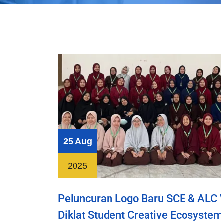
25 Aug
2025
Peluncuran Logo Baru SCE & ALC
Diklat Student Creative Ecosyste