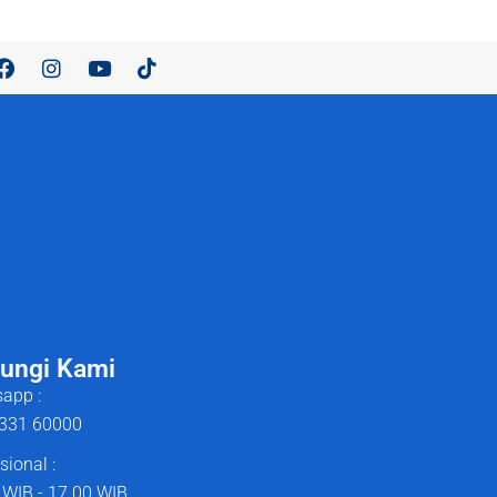
ungi Kami
app :
331 60000
sional :
 WIB - 17.00 WIB