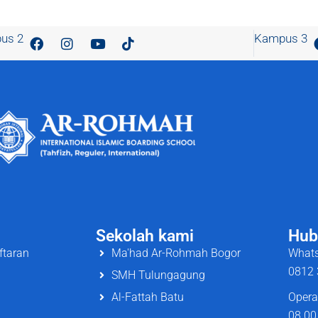
us 2
Kampus 3
Sekolah kami
Hub
ftaran
Ma'had Ar-Rohmah Bogor
Whats
0812 
SMH Tulungagung
Al-Fattah Batu
Opera
08.00