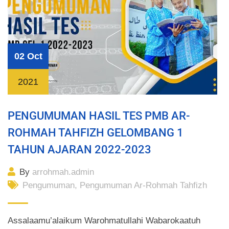
02 Oct
2021
PENGUMUMAN HASIL TES PMB AR-
ROHMAH TAHFIZH GELOMBANG 1
TAHUN AJARAN 2022-2023
By
arrohmah.admin
Pengumuman
,
Pengumuman Ar-Rohmah Tahfizh
Assalaamu’alaikum Warohmatullahi Wabarokaatuh