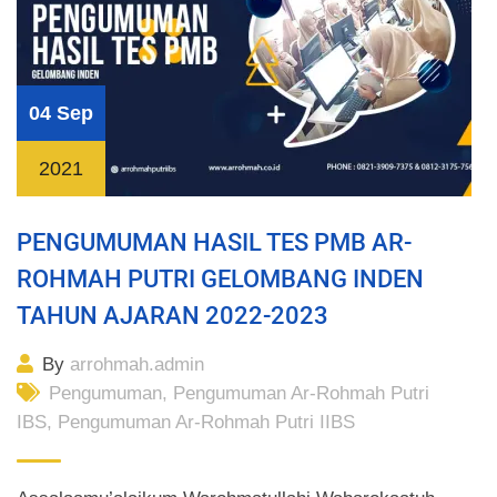
04 Sep
2021
PENGUMUMAN HASIL TES PMB AR-
ROHMAH PUTRI GELOMBANG INDEN
TAHUN AJARAN 2022-2023
By
arrohmah.admin
Pengumuman
,
Pengumuman Ar-Rohmah Putri
IBS
,
Pengumuman Ar-Rohmah Putri IIBS