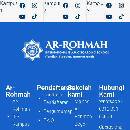
Kampus
Kampus
Kampus
1
2
3
Ar-
Pendaftaran
Sekolah
Hubungi
Rohmah
kami
Kami
Panduan
Ar-
Ma'had
Whatsapp :
Pendaftaran
Rohmah
Ar-
0812 331
Pengumuman
IBS
Rohmah
60000
F.A.Q
Kampus
Bogor
Operasional