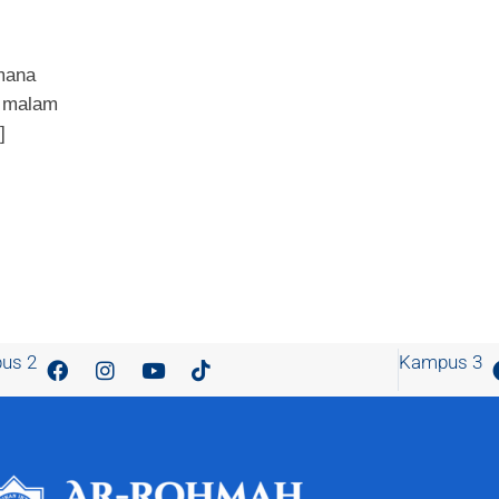
mana
g malam
]
us 2
Kampus 3