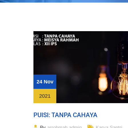
24 Nov
2021
PUISI: TANPA CAHAYA
By
arrohmah.admin
Karya Santri