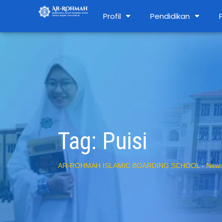
Profil
Pendidikan
Tag:
Puisi
AR-ROHMAH ISLAMIC BOARDING SCHOOL
-
New