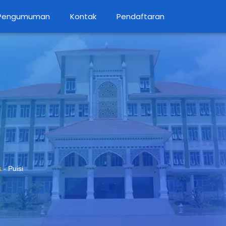
Pengumuman
Kontak
Pendaftaran
s
-
Puisi