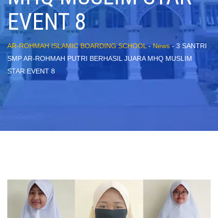
EVENT 8
AR-ROHMAH ISLAMIC BOARDING SCHOOL
-
News
-
3 SANTRI
SMP AR-ROHMAH PUTRI BERHASIL JUARA MHQ MUSLIM
STAR EVENT 8