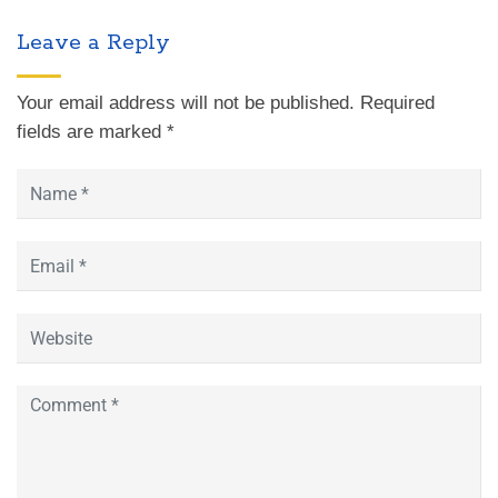
Firdaus Al Jannah berhasil
merebut juara dalam ajang
Leave a Reply
Islamic Science Olympiad
(ISO) 2022 di Surabaya,
Senin (28/2). Aisyah dan
Your email address will not be published.
Required
Meisya, santri kelas 7 dan 9
fields are marked
*
itu…