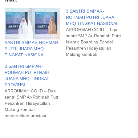
Terkait
3 SANTRI SMP AR-
ROHMAH PUTRI JUARA
MHQ TINGKAT NASIONAL
ARROHMAH.CO.ID – Tiga
santri SMP Ar-Rohmah Putri
Islamic Boarding School
SANTRI SMP AR-ROHMAH
Pesantren Hidayatullah
PUTRI JUARA MHQ
Malang kembali
TINGKAT NASIONAL
menorehkan prestasi di
2 SANTRI SMP AR-
tingkat nasional. Kali
ROHMAH PUTRI RAIH
diajang Musabaqah Hifdzil
JUARA MHQ TINGKAT
Qur'an (MHQ) Zafest 2022
PROVINSI
yang digelar oleh Zamzam
ARROHMAH.CO.ID – Dua
Syifa Depok, Senin (14/3).
santri SMP Ar-Rohmah Putri
Mereka itu adalah Aisyah
Pesantren Hidayatullah
Azzahrah yang merebut
Malang kembali
juara 1, Meisya Neila
menorehkan prestasi
Firdaus meraih juara 2…
gemilang di tingkat Jawa
Timur. Kali ini Aisyah
Azzahrah dan Meisya Neila