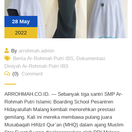
28 May
2022
By
arrohmah.admin
Berita Ar-Rohmah Putri IBS
,
Dokumentasi
Diniyah Ar-Rohmah Putri IBS
(0)
Comment
ARROHMAH.CO.ID. — Sebanyak tiga santri SMP Ar-
Rohmah Putri Islamic Boarding School Pesantren
Hidayatullah Malang kembali menorehkan prestasi
gemilang. Kali ini mereka membawa pulang juara
Musabaqah Hifdzil Qur’an (MHQ) dalam ajang Muslim