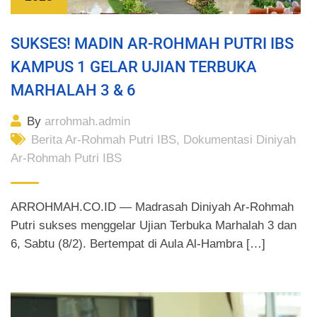
SUKSES! MADIN AR-ROHMAH PUTRI IBS
KAMPUS 1 GELAR UJIAN TERBUKA
MARHALAH 3 & 6
By
arrohmah.admin
Berita Ar-Rohmah Putri IBS
,
Dokumentasi Diniyah
Ar-Rohmah Putri IBS
ARROHMAH.CO.ID — Madrasah Diniyah Ar-Rohmah
Putri sukses menggelar Ujian Terbuka Marhalah 3 dan
6, Sabtu (8/2). Bertempat di Aula Al-Hambra […]