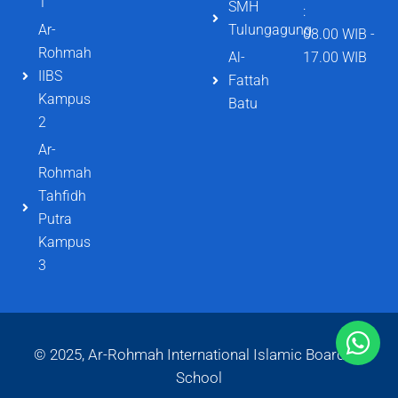
1
SMH
:
Ar-
Tulungagung
08.00 WIB -
Rohmah
Al-
17.00 WIB
IIBS
Fattah
Kampus
Batu
2
Ar-
Rohmah
Tahfidh
Putra
Kampus
3
© 2025, Ar-Rohmah International Islamic Boarding
School