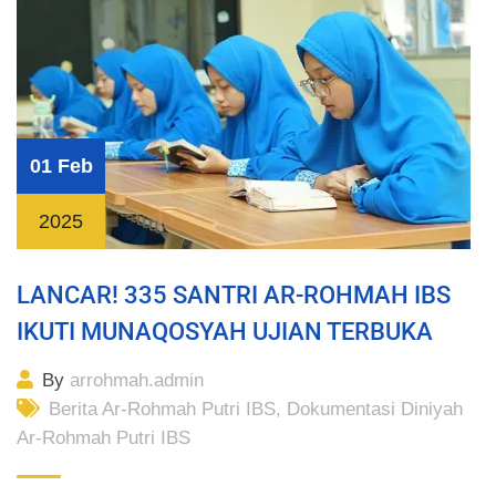
01 Feb
2025
LANCAR! 335 SANTRI AR-ROHMAH IBS
IKUTI MUNAQOSYAH UJIAN TERBUKA
By
arrohmah.admin
Berita Ar-Rohmah Putri IBS
,
Dokumentasi Diniyah
Ar-Rohmah Putri IBS