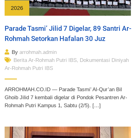
2026
Parade Tasmi’ Jilid 7 Digelar, 89 Santri Ar-
Rohmah Setorkan Hafalan 30 Juz
By
arrohmah.admin
Berita Ar-Rohmah Putri IBS
,
Dokumentasi Diniyah
Ar-Rohmah Putri IBS
ARROHMAH.CO.ID — Parade Tasmi’ Al-Qur’an Bil
Ghoib Jilid 7 kembali digelar di Pondok Pesantren Ar-
Rohmah Putri Kampus 1, Sabtu (2/5). […]