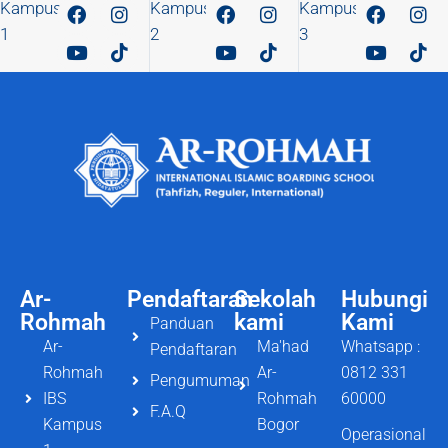
Kampus
Kampus
Kampus
1
2
3
Ar-
Pendaftaran
Sekolah
Hubungi
Rohmah
kami
Kami
Panduan
Ar-
Ma'had
Whatsapp :
Pendaftaran
Rohmah
Ar-
0812 331
Pengumuman
IBS
Rohmah
60000
F.A.Q
Kampus
Bogor
Operasional