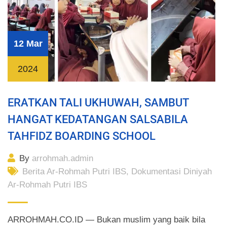
12 Mar
2024
ERATKAN TALI UKHUWAH, SAMBUT
HANGAT KEDATANGAN SALSABILA
TAHFIDZ BOARDING SCHOOL
By
arrohmah.admin
Berita Ar-Rohmah Putri IBS
,
Dokumentasi Diniyah
Ar-Rohmah Putri IBS
ARROHMAH.CO.ID — Bukan muslim yang baik bila