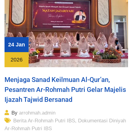
24 Jan
2026
Menjaga Sanad Keilmuan Al-Qur’an,
Pesantren Ar-Rohmah Putri Gelar Majelis
Ijazah Tajwid Bersanad
By
arrohmah.admin
Berita Ar-Rohmah Putri IBS
,
Dokumentasi Diniyah
Ar-Rohmah Putri IBS