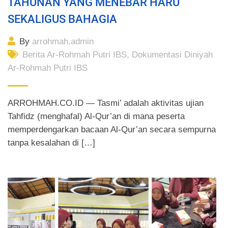
TAHUNAN YANG MENEBAR HARU
SEKALIGUS BAHAGIA
By
arrohmah.admin
Berita Ar-Rohmah Putri IBS
,
Dokumentasi Diniyah
Ar-Rohmah Putri IBS
ARROHMAH.CO.ID — Tasmi’ adalah aktivitas ujian
Tahfidz (menghafal) Al-Qur’an di mana peserta
memperdengarkan bacaan Al-Qur’an secara sempurna
tanpa kesalahan di […]