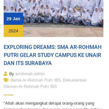
29 Jan
2024
EXPLORING DREAMS: SMA AR-ROHMAH
PUTRI GELAR STUDY CAMPUS KE UNAIR
DAN ITS SURABAYA
By
arrohmah.admin
Berita Ar-Rohmah Putri IBS
,
Dokumentasi
Dikmen Ar-Rohmah Putri IBS
“Allah akan mengangkat derajat orang-orang yang