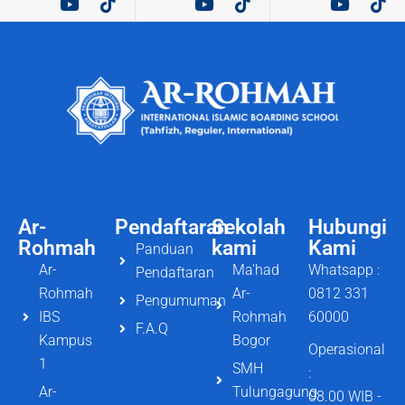
Ar-
Pendaftaran
Sekolah
Hubungi
Rohmah
kami
Kami
Panduan
Ar-
Ma'had
Whatsapp :
Pendaftaran
Rohmah
Ar-
0812 331
Pengumuman
IBS
Rohmah
60000
F.A.Q
Kampus
Bogor
Operasional
1
SMH
:
Ar-
Tulungagung
08.00 WIB -