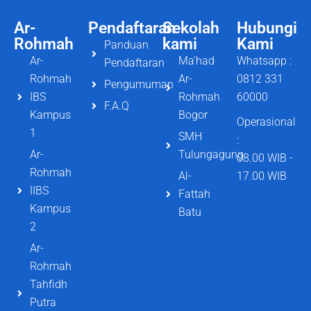
Ar-
Pendaftaran
Sekolah
Hubungi
Rohmah
kami
Kami
Panduan
Ar-
Ma'had
Whatsapp :
Pendaftaran
Rohmah
Ar-
0812 331
Pengumuman
IBS
Rohmah
60000
F.A.Q
Kampus
Bogor
Operasional
1
SMH
:
Ar-
Tulungagung
08.00 WIB -
Rohmah
Al-
17.00 WIB
IIBS
Fattah
Kampus
Batu
2
Ar-
Rohmah
Tahfidh
Putra