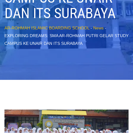
DAN ITS SURABAYA
AR-ROHMAH ISLAMIC BOARDING SCHOOL
-
News
-
EXPLORING DREAMS: SMA AR-ROHMAH PUTRI GELAR STUDY
CAMPUS KE UNAIR DAN ITS SURABAYA