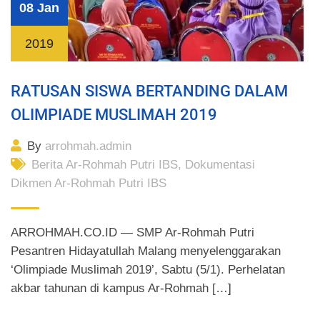
08 Jan
2019
RATUSAN SISWA BERTANDING DALAM
OLIMPIADE MUSLIMAH 2019
By
arrohmah.admin
Berita Ar-Rohmah Putri IBS
,
Dokumentasi
Dikmen Ar-Rohmah Putri IBS
ARROHMAH.CO.ID — SMP Ar-Rohmah Putri
Pesantren Hidayatullah Malang menyelenggarakan
‘Olimpiade Muslimah 2019’, Sabtu (5/1). Perhelatan
akbar tahunan di kampus Ar-Rohmah […]