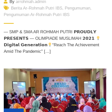
By
arrohmah.admin
Berita Ar-Rohmah Putri IBS
,
Pengumuman
,
Pengumuman Ar-Rohmah Putri IBS
— SMP & SMA AR ROHMAH PUTRI 𝗣𝗥𝗢𝗨𝗗𝗟𝗬
𝗣𝗥𝗘𝗦𝗘𝗡𝗧𝗦 — OLIMPIADE MUSLIMAH 𝟮𝟬𝟮𝟭
𝗗𝗶𝗴𝗶𝘁𝗮𝗹 𝗚𝗲𝗻𝗲𝗿𝗮𝘁𝗶𝗼𝗻
“Reach The Achievement
Amid The Pandemic” […]