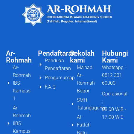
Ar-
Pendaftaran
Sekolah
Hubungi
Rohmah
kami
Kami
Panduan
Ar-
Ma'had
Whatsapp :
Pendaftaran
Rohmah
Ar-
0812 331
Pengumuman
IBS
Rohmah
60000
F.A.Q
Kampus
Bogor
Operasional
1
SMH
:
Ar-
Tulungagung
08.00 WIB -
Rohmah
Al-
17.00 WIB
IIBS
Fattah
Kampus
Batu