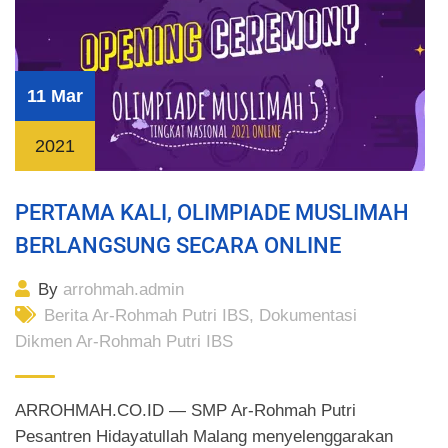
11 Mar
2021
PERTAMA KALI, OLIMPIADE MUSLIMAH
BERLANGSUNG SECARA ONLINE
By
arrohmah.admin
Berita Ar-Rohmah Putri IBS
,
Dokumentasi
Dikmen Ar-Rohmah Putri IBS
ARROHMAH.CO.ID — SMP Ar-Rohmah Putri
Pesantren Hidayatullah Malang menyelenggarakan