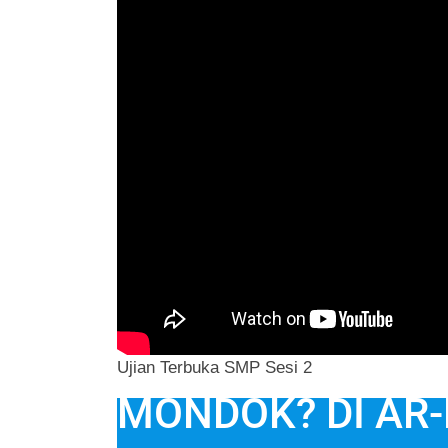
Ujian Terbuka SMP Sesi 2
MONDOK? DI AR