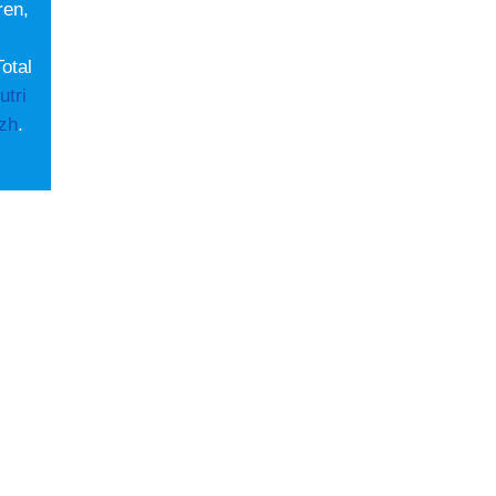
ren,
otal
tri
zh
.