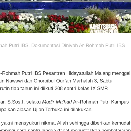
mah Putri IBS
,
Dokumentasi Diniyah Ar-Rohmah Putri IBS
ohmah Putri IBS Pesantren Hidayatullah Malang menggel
bain Nawawi dan Ghoroibul Qur’an Marhalah 3, Sabtu
utin tiap tahun ini diikuti 208 santri kelas IX SMP.
ar, S.Sos.I, selaku
Mudir Ma’had
Ar-Rohmah Putri Kampus 
ikan alasan Ujian Terbuka ini dilakukan.
yakni mensyukuri nikmat Allah sehingga diberikan kemuda
mpingi para santri hingga dapat menuntaskan pembelajaran