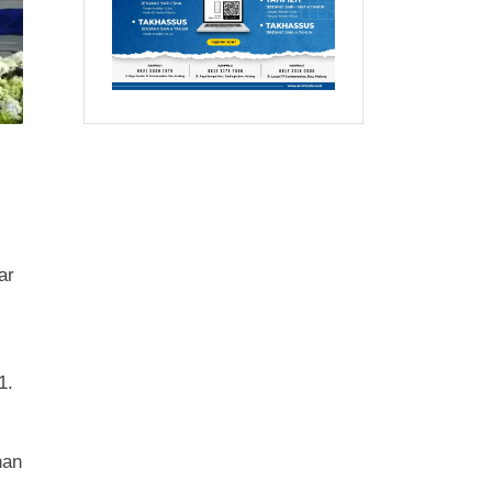
ar
1.
han