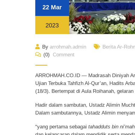
22 Mar
2023
By
arrohmah.admin
Berita Ar-Roh
(0)
Comment
ARROHMAH.CO.ID — Madrasah Diniyah Ar-R
Ujian Terbuka Tahfizh Al-Qur’an, Hadits Ar
(18/3). Bertempat di Aula Roihanah, gelaran r
Hadir dalam sambutan, Ustadz Alimin Mucht
Dalam sambutannya, Ustadz Alimin menyampa
“yang pertama sebagai
tahadduts bin ni’mah
dan kelancaran dalam mendidik serta menda