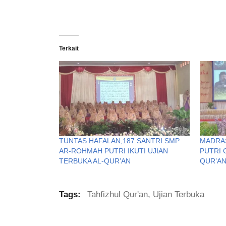
Terkait
TUNTAS HAFALAN,187 SANTRI SMP
MADRAS
AR-ROHMAH PUTRI IKUTI UJIAN
PUTRI 
TERBUKA AL-QUR’AN
QUR’A
Tags:
Tahfizhul Qur'an
,
Ujian Terbuka