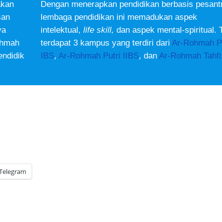
akan
Dengan menerapkan pendidikan berbasis pesant
san
lembaga pendidikan ini memadukan aspek
ya
intelektual,
life skill,
dan aspek mental-spiritual. T
ohmah
terdapat 3 kampus yang terdiri dari
Ar-Rohmah Pu
endidik
IBS
,
Ar-Rohmah Putri IIBS
, dan
Ar-Rohmah Tahfi
Telegram