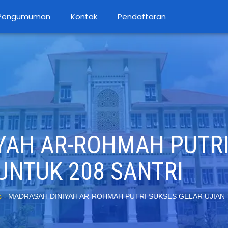
Pengumuman
Kontak
Pendaftaran
YAH AR-ROHMAH PUTRI
UNTUK 208 SANTRI
s
-
MADRASAH DINIYAH AR-ROHMAH PUTRI SUKSES GELAR UJIAN 