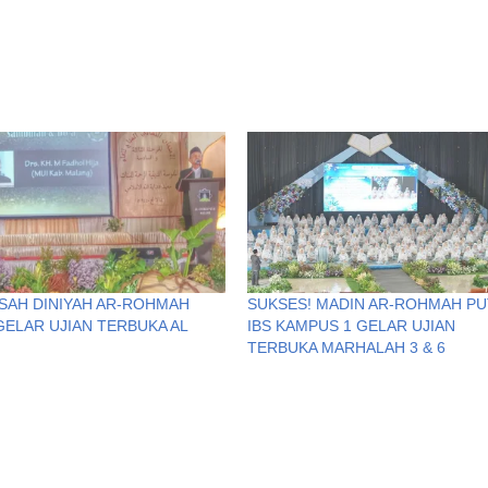
AH DINIYAH AR-ROHMAH
SUKSES! MADIN AR-ROHMAH PU
GELAR UJIAN TERBUKA AL
IBS KAMPUS 1 GELAR UJIAN
N
TERBUKA MARHALAH 3 & 6