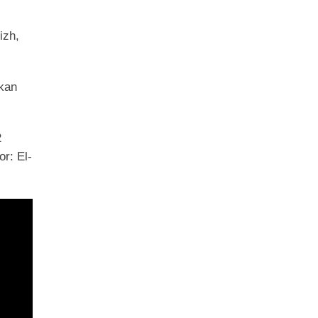
izh,
akan
2
r: El-