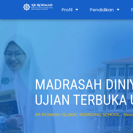
Profil
Pendidikan
MADRASAH DINI
UJIAN TERBUKA 
AR-ROHMAH ISLAMIC BOARDING SCHOOL
-
New