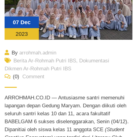
07 Dec
2023
By
arrohmah.admin
Berita Ar-Rohmah Putri IBS
,
Dokumentasi
Dikmen Ar-Rohmah Putri IBS
(0)
Comment
ARROHMAH.CO.ID — Antusiasme santri memenuhi
lapangan depan Gedung Maryam. Dengan diikuti oleh
seluruh santri kelas 10 dan 11, acara fakultatif
BABELGAM 6 sukses diselenggarakan, Senin (04/12).
Dipanitiai oleh siswa kelas 11 anggota SCE
(Student