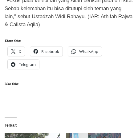
“Fokus pada kelebihan yang Allah berikan pada diri kita.
Sebab kelemahan itu bisa ditutupi oleh teman yang
lain,” sebut Ustadzah Widi Rahayu. (IAR: Athifah Rajwa
& Calista Aqila)
Share this:
X
Facebook
WhatsApp
Telegram
Like this:
Terkait