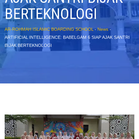
BERTEKNOLOGI
AR-ROHMAH ISLAMIC BOARDING SCHOOL
-
News
-
ARTIFICIAL INTELLIGENCE: BABELGAM 6 SIAP AJAK SANTRI
BIJAK BERTEKNOLOGI