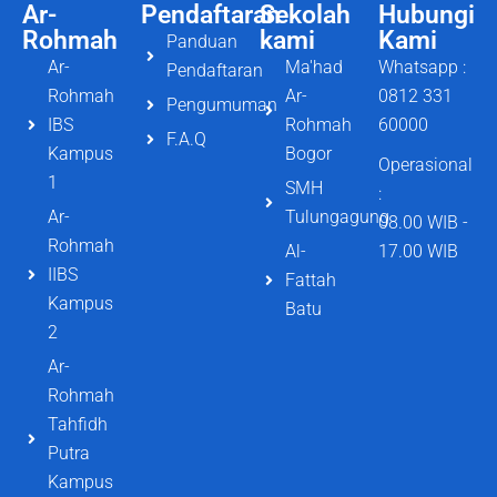
Ar-
Pendaftaran
Sekolah
Hubungi
Rohmah
kami
Kami
Panduan
Ar-
Ma'had
Whatsapp :
Pendaftaran
Rohmah
Ar-
0812 331
Pengumuman
IBS
Rohmah
60000
F.A.Q
Kampus
Bogor
Operasional
1
SMH
:
Ar-
Tulungagung
08.00 WIB -
Rohmah
Al-
17.00 WIB
IIBS
Fattah
Kampus
Batu
2
Ar-
Rohmah
Tahfidh
Putra
Kampus