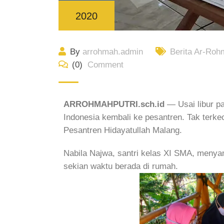
2020
By
arrohmah.admin
Berita Ar-Roh
(0)
Comment
ARROHMAHPUTRI.sch.id
— Usai libur pa
Indonesia kembali ke pesantren. Tak terk
Pesantren Hidayatullah Malang.
Nabila Najwa, santri kelas XI SMA, menya
sekian waktu berada di rumah.