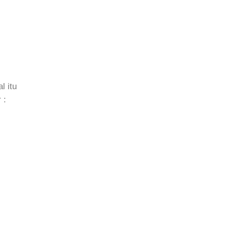
l itu
 :