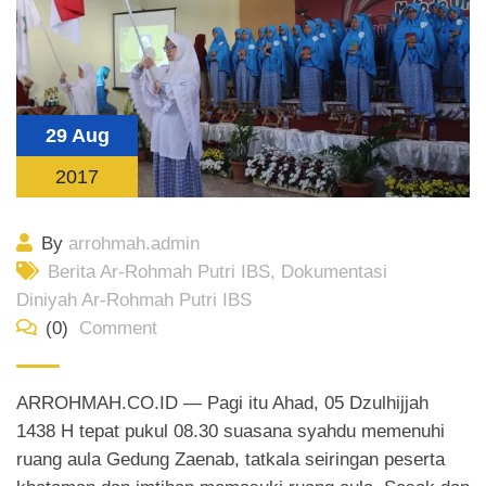
29 Aug
2017
By
arrohmah.admin
Berita Ar-Rohmah Putri IBS
,
Dokumentasi
Diniyah Ar-Rohmah Putri IBS
(0)
Comment
ARROHMAH.CO.ID — Pagi itu Ahad, 05 Dzulhijjah
1438 H tepat pukul 08.30 suasana syahdu memenuhi
ruang aula Gedung Zaenab, tatkala seiringan peserta