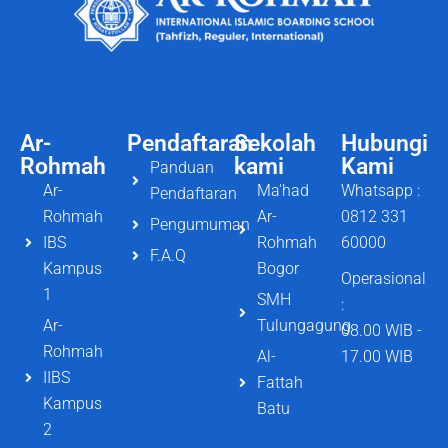
Ar-
Pendaftaran
Sekolah
Hubungi
Rohmah
kami
Kami
Panduan
Ar-
Ma'had
Whatsapp :
Pendaftaran
Rohmah
Ar-
0812 331
Pengumuman
IBS
Rohmah
60000
F.A.Q
Kampus
Bogor
Operasional
1
SMH
:
Ar-
Tulungagung
08.00 WIB -
Rohmah
Al-
17.00 WIB
IIBS
Fattah
Kampus
Batu
2