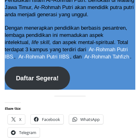
Pendidikan Islam Ar-Rohmah Putri. Berlokasi di Malang
Jawa Timur, Ar-Rohmah Putri akan mendidik putra putri
anda menjadi generasi yang unggul.
Dengan menerapkan pendidikan berbasis pesantren,
lembaga pendidikan ini memadukan aspek
intelektual,
life skill,
dan aspek mental-spiritual. Total
terdapat 3 kampus yang terdiri dari
Ar-Rohmah Putri
IBS
,
Ar-Rohmah Putri IIBS
, dan
Ar-Rohmah Tahfizh
.
Daftar Segera!
Share this:
X
Facebook
WhatsApp
Telegram