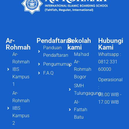
Ar-
Pendaftaran
Sekolah
Hubungi
Rohmah
kami
Kami
Panduan
Ar-
Ma'had
Whatsapp :
Pendaftaran
Rohmah
Ar-
0812 331
Pengumuman
IBS
Rohmah
60000
F.A.Q
Kampus
Bogor
Operasional
1
SMH
:
Ar-
Tulungagung
08.00 WIB -
Rohmah
Al-
17.00 WIB
IIBS
Fattah
Kampus
Batu
2